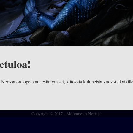
etuloa!
Nerissa on lopettanut esiintymiset, kiitoksia kuluneista vuosista kaikill
3
Copyright © 2017 - Merenneito Nerissa