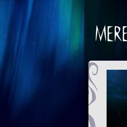
Hyppää
pääsisältöön