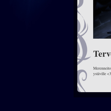
Terv
Merenneito 
ystäville <